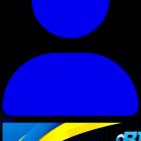
Daftar