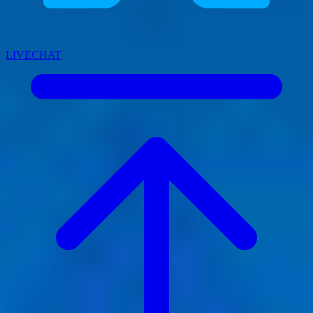
LIVECHAT