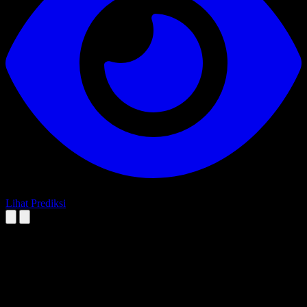
Lihat Prediksi
BIRUTOTO - Situs Game Slot
dan Togel Terpercaya di
Indonesia