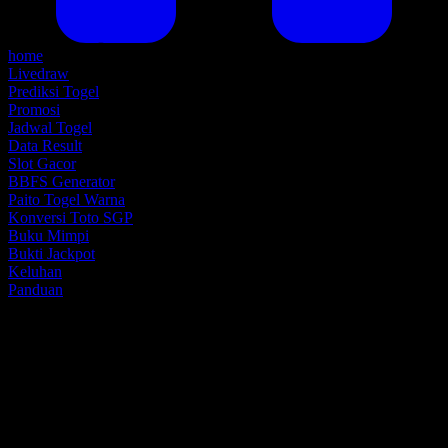
home
Livedraw
Prediksi Togel
Promosi
Jadwal Togel
Data Result
Slot Gacor
BBFS Generator
Paito Togel Warna
Konversi Toto SGP
Buku Mimpi
Bukti Jackpot
Keluhan
Panduan