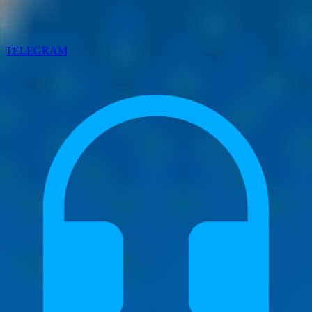
TELEGRAM