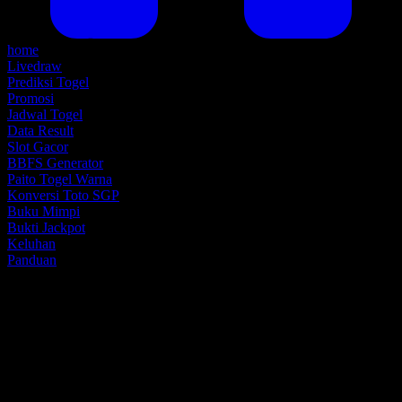
home
Livedraw
Prediksi Togel
Promosi
Jadwal Togel
Data Result
Slot Gacor
BBFS Generator
Paito Togel Warna
Konversi Toto SGP
Buku Mimpi
Bukti Jackpot
Keluhan
Panduan