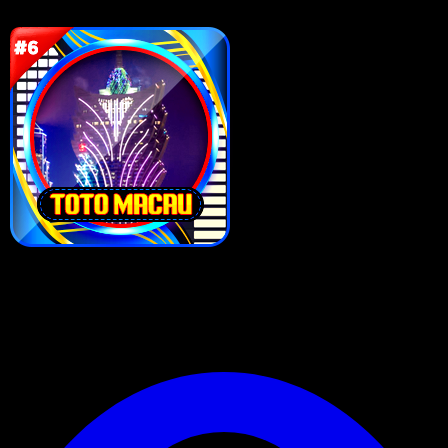
Prediksi TOTO MACAU-23 6 Juli 2026
Prediksi TOTO MACAU-23 sebelumnya pada tanggal 6 Juli 2026
di BIRUTOTO.