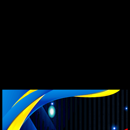
IAN 5%, BONUS TURNOVER CASINO 0.7%, BONUS TURNOVE