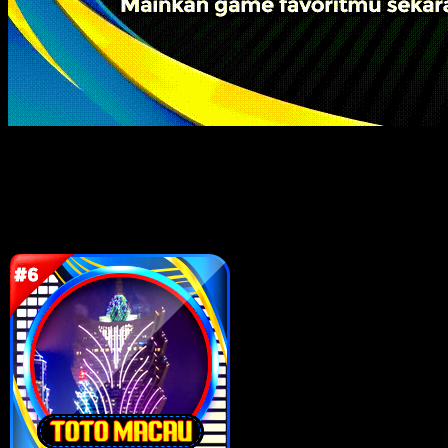
PREDIKSI TOTO MACAU-23 TOGEL
HARI INI LENGKAP BIRUTOTO 9 Juli
2026