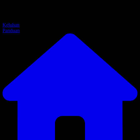
Hot
Keluhan
Panduan