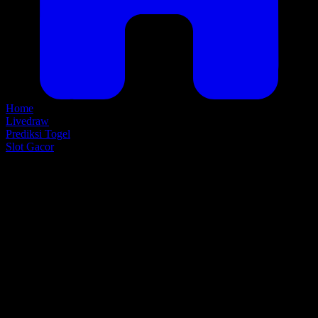
Home
Livedraw
Prediksi Togel
Slot Gacor