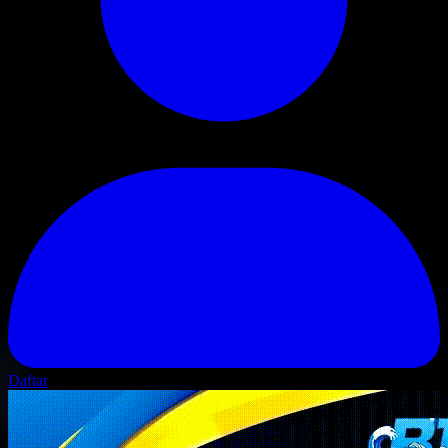
Daftar