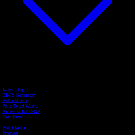
Jadwal Togel
BBFS Generator
Buku Mimpi
Paito Togel Warna
Konversi Toto SGP
Data Result
NEW!
Bukti Jackpot
Promosi