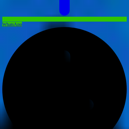
WhatsApp