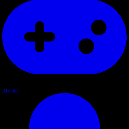
RTP Slot