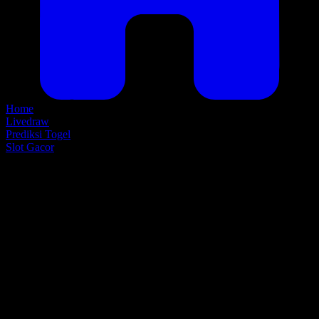
Home
Livedraw
Prediksi Togel
Slot Gacor