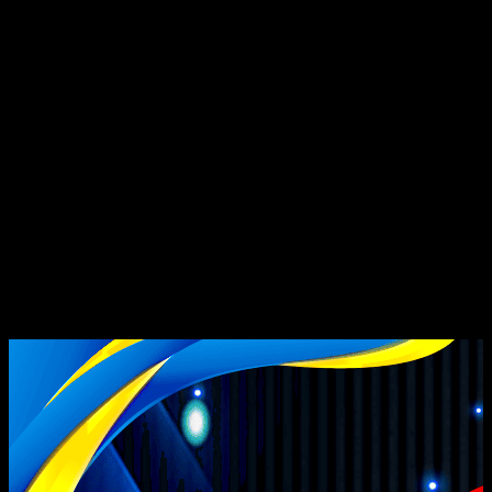
BONUS TURNOVER CASINO 0.7%, BONUS TURNOVER SLOT 0