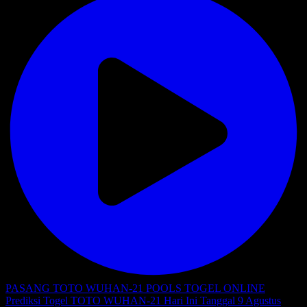
PASANG TOTO WUHAN-21 POOLS TOGEL ONLINE
Prediksi Togel TOTO WUHAN-21 Hari Ini Tanggal 9 Agustus