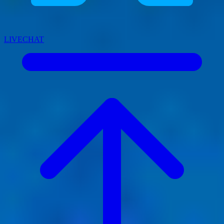
LIVECHAT