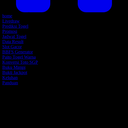
home
Livedraw
Prediksi Togel
Promosi
Jadwal Togel
Data Result
Slot Gacor
BBFS Generator
Paito Togel Warna
Konversi Toto SGP
Buku Mimpi
Bukti Jackpot
Keluhan
Panduan