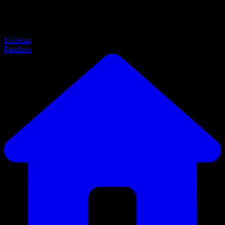
Hot
Keluhan
Panduan