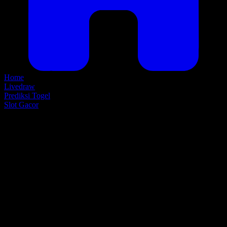
Home
Livedraw
Prediksi Togel
Slot Gacor