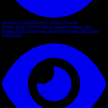
PASANG SYDNEY POOLS TOGEL ONLINE
Prediksi Togel SYDNEY Hari Ini Tanggal 9 Agustus 2026,
Bocoran & Info Akurat yang pasti JP Togel Online Dari Bandar
BIRUTOTO.