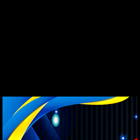
, BONUS TURNOVER CASINO 0.7%, BONUS TURNOVER SLOT 