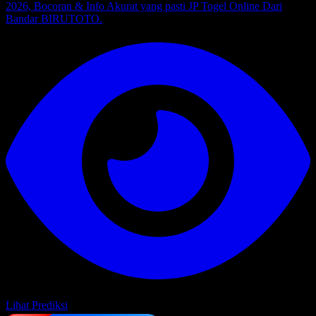
2026, Bocoran & Info Akurat yang pasti JP Togel Online Dari
Bandar BIRUTOTO.
Lihat Prediksi