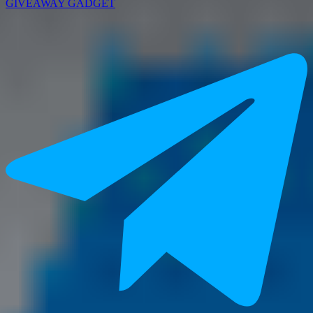
GIVEAWAY GADGET