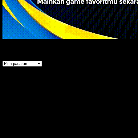
DATA RESULT TOGEL BIRUTOTO