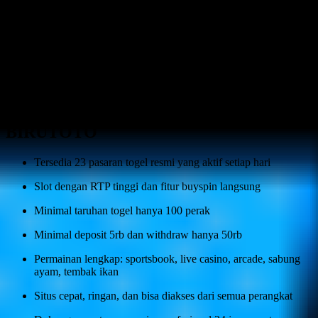
Untuk memulai bermain di
BIRUTOTO
, Anda hanya perlu
melakukan deposit minimal sebesar
5.000 rupiah
. Kami
mendukung berbagai metode pembayaran seperti transfer bank, e-
wallet, dan QRIS. Untuk proses penarikan dana, cukup capai saldo
minimal
50.000 rupiah
saja, dan permintaan Anda akan diproses
dalam hitungan menit, tanpa potongan atau biaya tambahan.
Keunggulan dan Alasan Memilih
BIRUTOTO
Tersedia 23 pasaran togel resmi yang aktif setiap hari
Slot dengan RTP tinggi dan fitur buyspin langsung
Minimal taruhan togel hanya 100 perak
Minimal deposit 5rb dan withdraw hanya 50rb
Permainan lengkap: sportsbook, live casino, arcade, sabung
ayam, tembak ikan
Situs cepat, ringan, dan bisa diakses dari semua perangkat