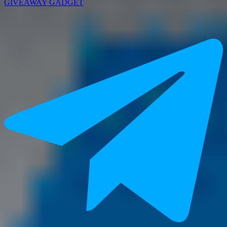
GIVEAWAY GADGET