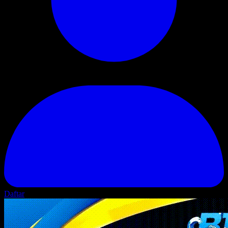
Daftar